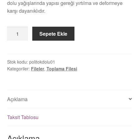
dolu yağışlarında yapısı gereği yırtılma ve deformeye
karşı dayanıklıdır.
Dolu
Sepete Ekle
Koruma
Filesi
adet
Stok kodu:
politokdolu01
Kategoriler:
Fileler
,
Toplama Filesi
Açıklama
Taksit Tablosu
Açıklama