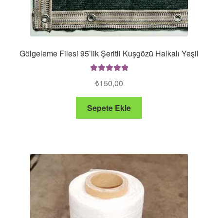
Gölgeleme Filesi 95’lik Şeritli Kuşgözü Halkalı Yeşil
5 üzerinden
₺
150,00
5.00
oy aldı
Sepete Ekle