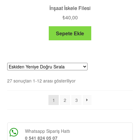
İnşaat İskele Filesi
₺
40,00
Sepete Ekle
27 sonuçtan 1-12 arası gösteriliyor
1
2
3
Whatsapp Sipariş Hattı
0 541 824 05 07